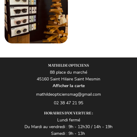
l'adresse email indiqué ci-dessus. Vous pouvez vous désinscrire à tout moment en
UNE QUESTI
utilisant
le formulaire de désinscription
.
INSCRIPTION
02 38 47 21 
Accueil
sophie et services
os collections
MATHILDE OPTICIENS
Lookbook
88 place du marché
45160 Saint Hilaire Saint Mesmin
RESTEZ INFO
Avis
Afficher la carte
Actualités
INSCRIPTION NEWS
02 38 47 21 95
Contact
HORAIRES D'OUVERTURE :
Lundi fermé
REJOIGNEZ-NOUS
Du Mardi au vendredi : 9h - 12h30 / 14h - 19h
Samedi : 9h - 13h