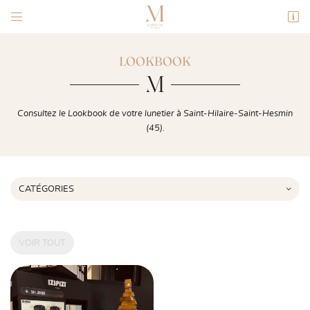


88 place du marché
45160 Saint Hilaire Saint Mesmin
LOOKBOOK
02 38 47 21 95
Consultez le Lookbook de votre lunetier à Saint-Hilaire-Saint-Hesmin
(45).
CATÉGORIES

Adresse email de réception
VOIR TOUT

Code Captcha

Rafraîchir le captcha
En cochant cette case, vous consentez à recevoir nos propositions commerciales à