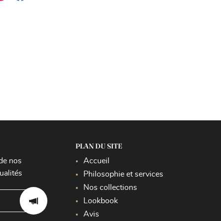
PLAN DU SITE
de nos
Accueil
ualités
Philosophie et services
Nos collections
Lookbook
Avis