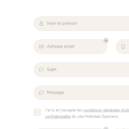

Code Captcha

Rafraîchir le captcha

Nom et prénom
En cochant cette case, vous consentez à recevoir nos propositions commercia
l'adresse email indiqué ci-dessus. Vous pouvez vous désinscrire à tout mome
utilisant
le formulaire de désinscription
.

Adresse email

INSCRIPTION

Sujet

Message
J'ai lu et j'accepte les
conditions générales d'uti
confidentialité
du site
Mathilde Opticiens
.