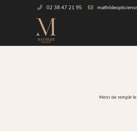
02 38 47 21 95
88 place du marché
45160 Saint Hilaire Saint Mesmin
02 38 47 21 95
Merci de remplir l

Adresse email de réception