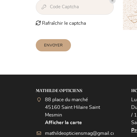

Code Captcha

Rafraîchir le captcha
ENVOYER
MATHILDE OPTICIENS
HO
88 place du marché
Lu
45160 Saint Hilaire Saint
Du
Mesmin
/ 
Afficher la carte
Sa
Pr