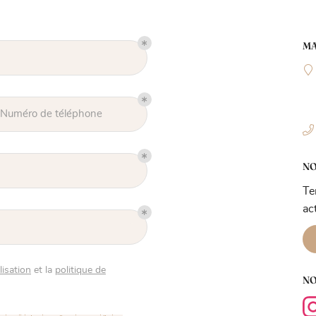
MA
les à
nt en
Numéro de téléphone
NO
Te
ac
lisation
et la
politique de
NO